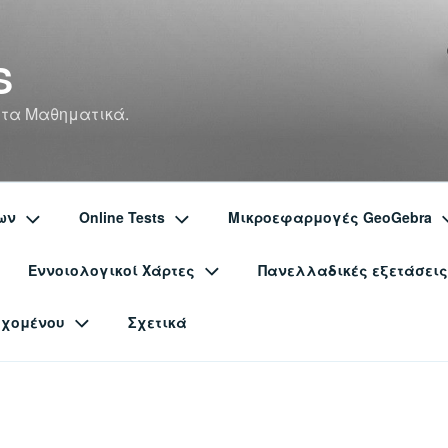
S
 τα Μαθηματικά.
ων
Online Tests
Μικροεφαρμογές GeoGebra
Εννοιολογικοί Χάρτες
Πανελλαδικές εξετάσεις
εχομένου
Σχετικά