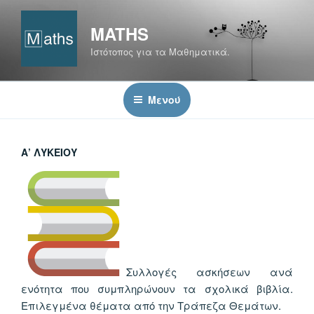
Μετάβαση
στο
MATHS
περιεχόμενο
Ιστότοπος για τα Μαθηματικά.
Μενού
Α’ ΛΥΚΕΊΟΥ
Συλλογές ασκήσεων ανά
ενότητα που συμπληρώνουν τα σχολικά βιβλία.
Επιλεγμένα θέματα από την Τράπεζα Θεμάτων.