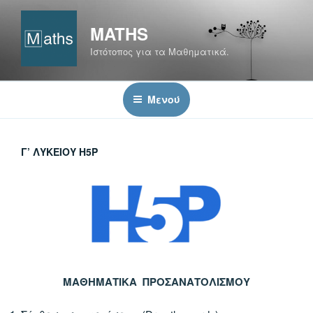
Μετάβαση
στο
MATHS
περιεχόμενο
Ιστότοπος για τα Μαθηματικά.
Μενού
Γ’ ΛΥΚΕΊΟΥ H5P
ΜΑΘΗΜΑΤΙΚΑ ΠΡΟΣΑΝΑΤΟΛΙΣΜΟΥ