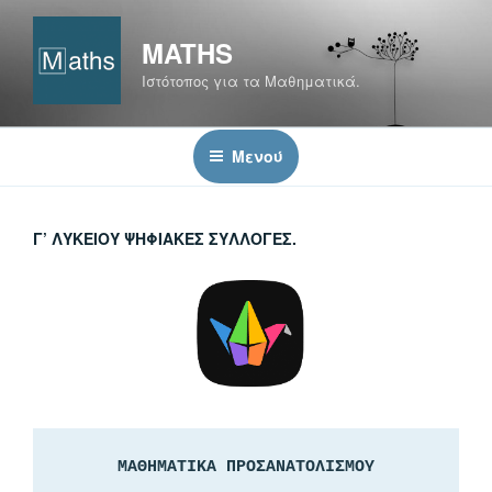
Μετάβαση
στο
MATHS
περιεχόμενο
Ιστότοπος για τα Μαθηματικά.
Μενού
Γ’ ΛΥΚΕΊΟΥ ΨΗΦΙΑΚΈΣ ΣΥΛΛΟΓΈΣ.
ΜΑΘΗΜΑΤΙΚΑ ΠΡΟΣΑΝΑΤΟΛΙΣΜΟΥ