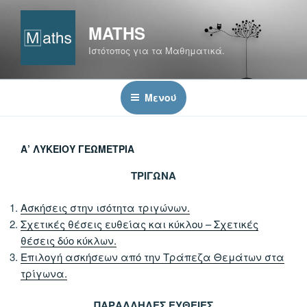
Μετάβαση
στο
MATHS
περιεχόμενο
Ιστότοπος για τα Μαθηματικά.
Μενού
Α’ ΛΥΚΕΊΟΥ ΓΕΩΜΕΤΡΊΑ
ΤΡΙΓΩΝΑ
Ασκήσεις στην ισότητα τριγώνων.
Σχετικές θέσεις ευθείας και κύκλου – Σχετικές
θέσεις δύο κύκλων.
Επιλογή ασκήσεων από την Τράπεζα Θεμάτων στα
τρίγωνα.
ΠΑΡΑΛΛΗΛΕΣ ΕΥΘΕΙΕΣ